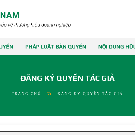
TNAM
bảo vệ thương hiệu doanh nghiệp
QUYỀN
PHÁP LUẬT BẢN QUYỀN
NỘI DUNG HỮU
ĐĂNG KÝ QUYỀN TÁC GIẢ
TRANG CHỦ
ĐĂNG KÝ QUYỀN TÁC GIẢ