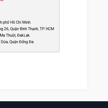
h phố Hồ Chí Minh.
ng 26, Quận Bình Thạnh, TP. HCM
Ma Thuột, ĐakLak.
 Dừa, Quận Đống Đa.