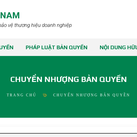
TNAM
bảo vệ thương hiệu doanh nghiệp
QUYỀN
PHÁP LUẬT BẢN QUYỀN
NỘI DUNG HỮU
CHUYỂN NHƯỢNG BẢN QUYỀN
TRANG CHỦ
CHUYỂN NHƯỢNG BẢN QUYỀN