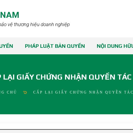
TNAM
bảo vệ thương hiệu doanh nghiệp
QUYỀN
PHÁP LUẬT BẢN QUYỀN
NỘI DUNG HỮU
 LẠI GIẤY CHỨNG NHẬN QUYỀN TÁC
NG CHỦ
CẤP LẠI GIẤY CHỨNG NHẬN QUYỀN TÁC